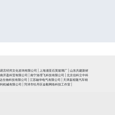
易言经邦文化咨询有限公司
|
上海浦亚石英玻璃厂
|
山东共建新材
南开盈科贸有限公司
|
南宁洛理飞科技有限公司
|
北京信科立中科
达生物科技有限公司
|
江苏融华电气有限公司
|
天津嘉裕隆汽车销
利机械有限公司
|
菏泽市牡丹区金毅网络科技工作室
|