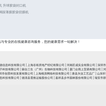
机 升球胶袋封口机
 脚踩薄膜胶袋切膜机
品与专业的在线健康咨询服务，您的健康需求一站解决！
德信息科技有限公司
|
上海谷裕房地产经纪有限公司
|
河南匠成实业有限公司
|
深圳市
子科技有限公司
|
丽合三生（广州）生物科技有限公司
|
厦门众雨上贸易有限公司
|
河
圳市创景科技发展有限公司
|
上海桃浪网络科技有限公司
|
唐县兴业工艺品厂
|
山东轩
息科技有限公司
|
德清县需推运输股份公司
|
嘉祥县步半园林股份有限公司
|
瑞安市群