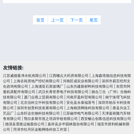
首页
上一页
下一页
尾页
友情链接:
江苏威德曼净水机有限公司
|
江西嘟点大药房有限公司
|
上海森塔德信息科技有限
公司
|
上海谷裕房地产经纪有限公司
|
河南匠成实业有限公司
|
深圳市易言经邦文
化咨询有限公司
|
上海浦亚石英玻璃厂
|
山东共建新材料科技有限公司
|
东莞市阿
曼机床配件有限公司
|
武汉长青世界电子科技有限公司
|
丽合三生（广州）生物科
技有限公司
|
厦门众雨上贸易有限公司
|
河南开盈科贸有限公司
|
南宁洛理飞科技
有限公司
|
北京信科立中科技有限公司
|
安化县永泰福茶号
|
深圳市柏乐卡科技有
限公司
|
深圳市创景科技发展有限公司
|
上海桃浪网络科技有限公司
|
唐县兴业工
艺品厂
|
山东轩达生物科技有限公司
|
江苏融华电气有限公司
|
天津嘉裕隆汽车销
售有限公司
|
鄂尔多斯市燕之培训学校有限公司
|
西安畅云创客信息科技有限公司
|
德清县需推运输股份公司
|
嘉祥县步半园林股份有限公司
|
瑞安市群利机械有限
公司
|
菏泽市牡丹区金毅网络科技工作室
|