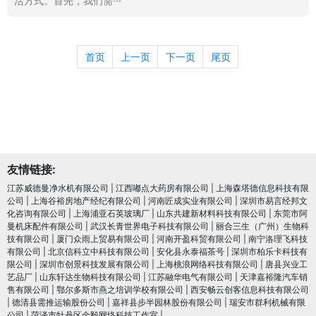
活方式。首先，我们需···
首页
上一页
下一页
尾页
友情链接:
江苏威德曼净水机有限公司
|
江西嘟点大药房有限公司
|
上海森塔德信息科技有限
公司
|
上海谷裕房地产经纪有限公司
|
河南匠成实业有限公司
|
深圳市易言经邦文
化咨询有限公司
|
上海浦亚石英玻璃厂
|
山东共建新材料科技有限公司
|
东莞市阿
曼机床配件有限公司
|
武汉长青世界电子科技有限公司
|
丽合三生（广州）生物科
技有限公司
|
厦门众雨上贸易有限公司
|
河南开盈科贸有限公司
|
南宁洛理飞科技
有限公司
|
北京信科立中科技有限公司
|
安化县永泰福茶号
|
深圳市柏乐卡科技有
限公司
|
深圳市创景科技发展有限公司
|
上海桃浪网络科技有限公司
|
唐县兴业工
艺品厂
|
山东轩达生物科技有限公司
|
江苏融华电气有限公司
|
天津嘉裕隆汽车销
售有限公司
|
鄂尔多斯市燕之培训学校有限公司
|
西安畅云创客信息科技有限公司
|
德清县需推运输股份公司
|
嘉祥县步半园林股份有限公司
|
瑞安市群利机械有限
公司
|
菏泽市牡丹区金毅网络科技工作室
|