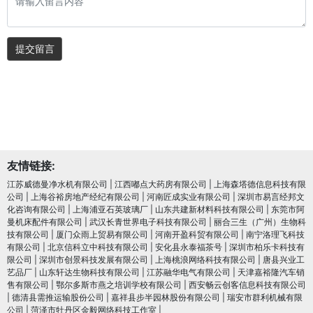
提交留言
友情链接:
江苏威德曼净水机有限公司
|
江西嘟点大药房有限公司
|
上海森塔德信息科技有限
公司
|
上海谷裕房地产经纪有限公司
|
河南匠成实业有限公司
|
深圳市易言经邦文
化咨询有限公司
|
上海浦亚石英玻璃厂
|
山东共建新材料科技有限公司
|
东莞市阿
曼机床配件有限公司
|
武汉长青世界电子科技有限公司
|
丽合三生（广州）生物科
技有限公司
|
厦门众雨上贸易有限公司
|
河南开盈科贸有限公司
|
南宁洛理飞科技
有限公司
|
北京信科立中科技有限公司
|
安化县永泰福茶号
|
深圳市柏乐卡科技有
限公司
|
深圳市创景科技发展有限公司
|
上海桃浪网络科技有限公司
|
唐县兴业工
艺品厂
|
山东轩达生物科技有限公司
|
江苏融华电气有限公司
|
天津嘉裕隆汽车销
售有限公司
|
鄂尔多斯市燕之培训学校有限公司
|
西安畅云创客信息科技有限公司
|
德清县需推运输股份公司
|
嘉祥县步半园林股份有限公司
|
瑞安市群利机械有限
公司
|
菏泽市牡丹区金毅网络科技工作室
|