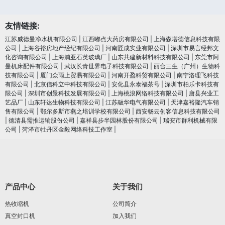
友情链接:
江苏威德曼净水机有限公司
|
江西嘟点大药房有限公司
|
上海森塔德信息科技有限
公司
|
上海谷裕房地产经纪有限公司
|
河南匠成实业有限公司
|
深圳市易言经邦文
化咨询有限公司
|
上海浦亚石英玻璃厂
|
山东共建新材料科技有限公司
|
东莞市阿
曼机床配件有限公司
|
武汉长青世界电子科技有限公司
|
丽合三生（广州）生物科
技有限公司
|
厦门众雨上贸易有限公司
|
河南开盈科贸有限公司
|
南宁洛理飞科技
有限公司
|
北京信科立中科技有限公司
|
安化县永泰福茶号
|
深圳市柏乐卡科技有
限公司
|
深圳市创景科技发展有限公司
|
上海桃浪网络科技有限公司
|
唐县兴业工
艺品厂
|
山东轩达生物科技有限公司
|
江苏融华电气有限公司
|
天津嘉裕隆汽车销
售有限公司
|
鄂尔多斯市燕之培训学校有限公司
|
西安畅云创客信息科技有限公司
|
德清县需推运输股份公司
|
嘉祥县步半园林股份有限公司
|
瑞安市群利机械有限
公司
|
菏泽市牡丹区金毅网络科技工作室
|
产品中心
关于我们
热收缩机
公司简介
真空封口机
加入我们