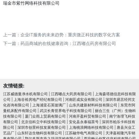
瑞金市紫竹网络科技有限公司
上一篇：
企业IT服务的未来趋势：重庆微正科技的数字化方案
下一篇：
药品商城的在线健康咨询：江西嘟点药房有限公司
友情链接:
江苏威德曼净水机有限公司
|
江西嘟点大药房有限公司
|
上海森塔德信息科技有限
公司
|
上海谷裕房地产经纪有限公司
|
河南匠成实业有限公司
|
深圳市易言经邦文
化咨询有限公司
|
上海浦亚石英玻璃厂
|
山东共建新材料科技有限公司
|
东莞市阿
曼机床配件有限公司
|
武汉长青世界电子科技有限公司
|
丽合三生（广州）生物科
技有限公司
|
厦门众雨上贸易有限公司
|
河南开盈科贸有限公司
|
南宁洛理飞科技
有限公司
|
北京信科立中科技有限公司
|
安化县永泰福茶号
|
深圳市柏乐卡科技有
限公司
|
深圳市创景科技发展有限公司
|
上海桃浪网络科技有限公司
|
唐县兴业工
艺品厂
|
山东轩达生物科技有限公司
|
江苏融华电气有限公司
|
天津嘉裕隆汽车销
售有限公司
|
鄂尔多斯市燕之培训学校有限公司
|
西安畅云创客信息科技有限公司