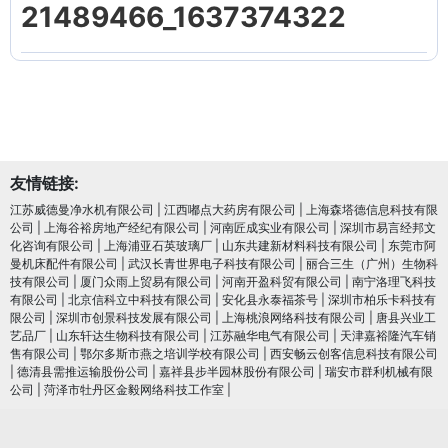
21489466_1637374322
友情链接:
江苏威德曼净水机有限公司
|
江西嘟点大药房有限公司
|
上海森塔德信息科技有限
公司
|
上海谷裕房地产经纪有限公司
|
河南匠成实业有限公司
|
深圳市易言经邦文
化咨询有限公司
|
上海浦亚石英玻璃厂
|
山东共建新材料科技有限公司
|
东莞市阿
曼机床配件有限公司
|
武汉长青世界电子科技有限公司
|
丽合三生（广州）生物科
技有限公司
|
厦门众雨上贸易有限公司
|
河南开盈科贸有限公司
|
南宁洛理飞科技
有限公司
|
北京信科立中科技有限公司
|
安化县永泰福茶号
|
深圳市柏乐卡科技有
限公司
|
深圳市创景科技发展有限公司
|
上海桃浪网络科技有限公司
|
唐县兴业工
艺品厂
|
山东轩达生物科技有限公司
|
江苏融华电气有限公司
|
天津嘉裕隆汽车销
售有限公司
|
鄂尔多斯市燕之培训学校有限公司
|
西安畅云创客信息科技有限公司
|
德清县需推运输股份公司
|
嘉祥县步半园林股份有限公司
|
瑞安市群利机械有限
公司
|
菏泽市牡丹区金毅网络科技工作室
|