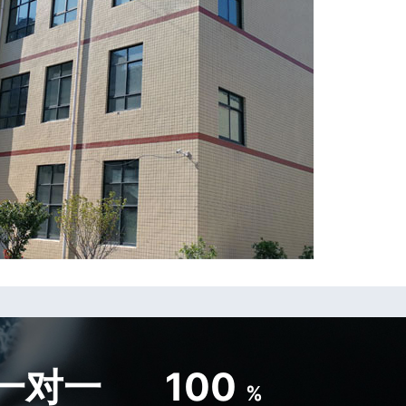
一对一
100
%