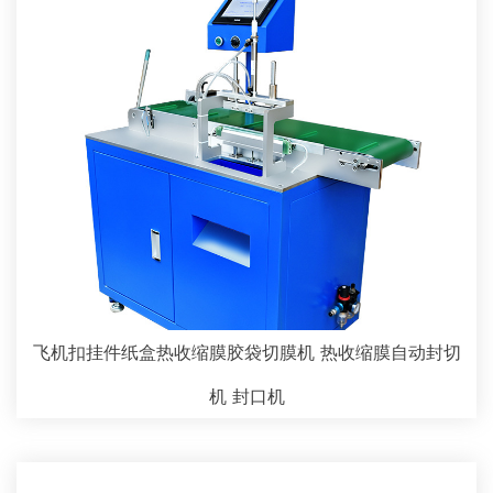
飞机扣挂件纸盒热收缩膜胶袋切膜机 热收缩膜自动封切
机 封口机