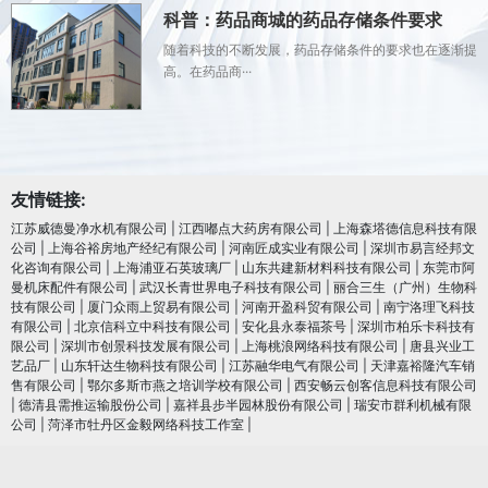
科普：药品商城的药品存储条件要求
随着科技的不断发展，药品存储条件的要求也在逐渐提
高。在药品商···
友情链接:
江苏威德曼净水机有限公司
|
江西嘟点大药房有限公司
|
上海森塔德信息科技有限
公司
|
上海谷裕房地产经纪有限公司
|
河南匠成实业有限公司
|
深圳市易言经邦文
化咨询有限公司
|
上海浦亚石英玻璃厂
|
山东共建新材料科技有限公司
|
东莞市阿
曼机床配件有限公司
|
武汉长青世界电子科技有限公司
|
丽合三生（广州）生物科
技有限公司
|
厦门众雨上贸易有限公司
|
河南开盈科贸有限公司
|
南宁洛理飞科技
有限公司
|
北京信科立中科技有限公司
|
安化县永泰福茶号
|
深圳市柏乐卡科技有
限公司
|
深圳市创景科技发展有限公司
|
上海桃浪网络科技有限公司
|
唐县兴业工
艺品厂
|
山东轩达生物科技有限公司
|
江苏融华电气有限公司
|
天津嘉裕隆汽车销
售有限公司
|
鄂尔多斯市燕之培训学校有限公司
|
西安畅云创客信息科技有限公司
|
德清县需推运输股份公司
|
嘉祥县步半园林股份有限公司
|
瑞安市群利机械有限
公司
|
菏泽市牡丹区金毅网络科技工作室
|